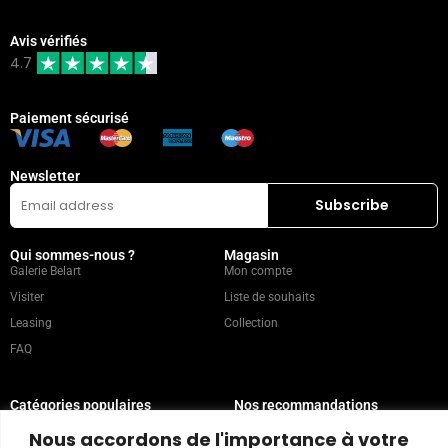
Avis vérifiés
4.7
Paiement sécurisé
Newsletter
Qui sommes-nous ?
Magasin
Galerie Belart
Mon compte
Visiter
Liste de souhaits
Leasing
Collection
FAQ
Catégories populaires
Nos recommandations
Technique mixte
Magazine
Nous accordons de l'importance à votre
Peinture
Contact