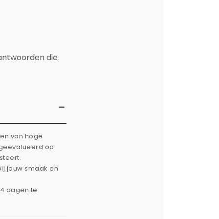
 antwoorden die
rken van hoge
g geëvalueerd op
steert.
bij jouw smaak en
14 dagen te