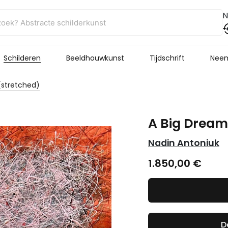
N
Schilderen
Beeldhouwkunst
Tijdschrift
Neem
(stretched)
A Big Dream
Nadin Antoniuk
1.850,00
€
D