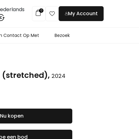
ederlands
0
My Account
€
 Contact Op Met
Bezoek
 (stretched),
2024
Nu kopen
oe een bod