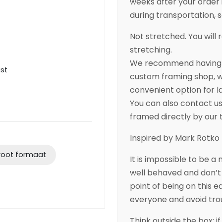
weeks after your order 
during transportation, so
Not stretched. You will r
stretching.
We recommend having yo
ist
custom framing shop, wh
convenient option for l
You can also contact us 
framed directly by our
Inspired by Mark Rotko
root formaat
It is impossible to be a 
well behaved and don’t 
point of being on this ea
everyone and avoid tro
Think outside the box; if