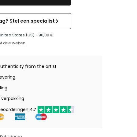
ag? Stel een specialist
United States (US) -
90,00
€
t drie weken
Authenticity from the artist
levering
ling
verpakking
beoordelingen
4.7
Schilderen