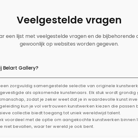
Veelgestelde vragen
aar een lijst met veelgestelde vragen en de bijbehorende
gewoonlijk op websites worden gegeven.
 Belart Gallery?
dt een zorgvuldig samengestelde selectie van originele kunstwe
l gevestigde als opkomende kunstenaars. Elk stuk wordt grondi
akmanschap, zodat je zeker weet dat je in waardevolle kunst inve
eleiding kun je vol vertrouwen kunstwerken kiezen die passen 
ieve collectie biedt toegang tot uniek wereldwijd talent.
ek voordeel met de optie om aangekochte kunstwerken binnen 
je niet bevallen, waar ter wereld je ook bent.