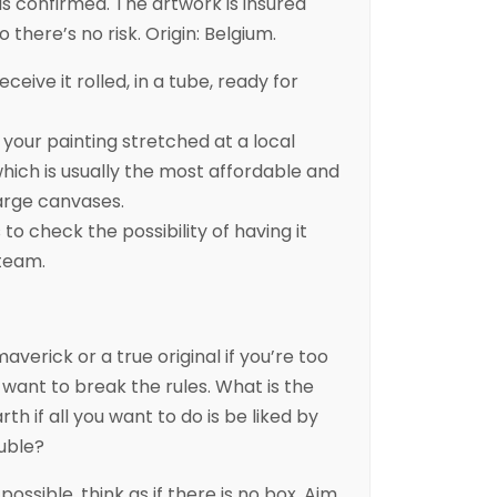
is confirmed. The artwork is insured
 there’s no risk. Origin: Belgium.
eceive it rolled, in a tube, ready for
ur painting stretched at a local
ich is usually the most affordable and
arge canvases.
to check the possibility of having it
 team.
maverick or a true original if you’re too
want to break the rules. What is the
rth if all you want to do is be liked by
uble?
 possible, think as if there is no box. Aim