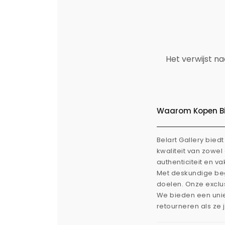
Het verwijst n
Waarom Kopen Bij
Belart Gallery bie
kwaliteit van zowe
authenticiteit en v
Met deskundige beg
doelen. Onze exclus
We bieden een uni
retourneren als ze 