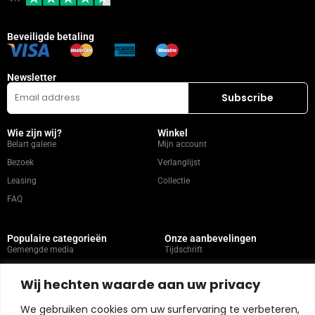
Beveiligde betaling
Newsletter
Wie zijn wij?
Winkel
Belart galerie
Mijn account
Bezoek
Verlanglijst
Leasing
Collectie
FAQ
Populaire categorieën
Onze aanbevelingen
Gemengde media
Tijdschrift
Schilderen
Neem contact op met
Wij hechten waarde aan uw privacy
Abstract
Kunstenaars
Portret
We gebruiken cookies om uw surfervaring te verbeteren,