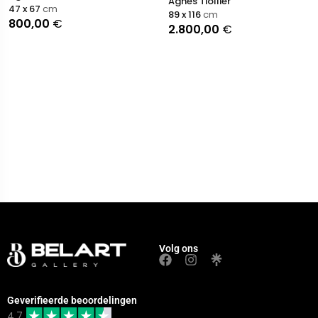
Agnès Tiollier
47 x 67
cm
89 x 116
cm
800,00
€
2.800,00
€
Volg ons
Geverifieerde beoordelingen
4.7