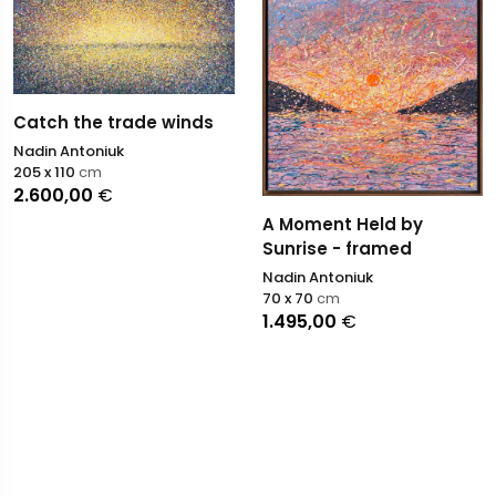
Catch the trade winds
Nadin Antoniuk
205 x 110
cm
2.600,00
€
A Moment Held by
Sunrise - framed
Nadin Antoniuk
70 x 70
cm
1.495,00
€