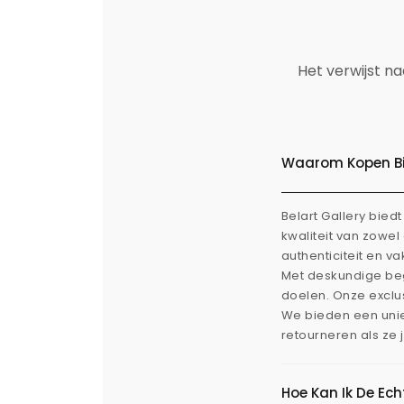
Het verwijst n
Waarom Kopen Bij
Belart Gallery bie
kwaliteit van zowe
authenticiteit en v
Met deskundige beg
doelen. Onze exclus
We bieden een uni
retourneren als ze 
Hoe Kan Ik De Ec