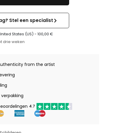
ag? Stel een specialist
United States (US) -
100,00
€
t drie weken
Authenticity from the artist
levering
ling
verpakking
beoordelingen
4.7
Schilderen