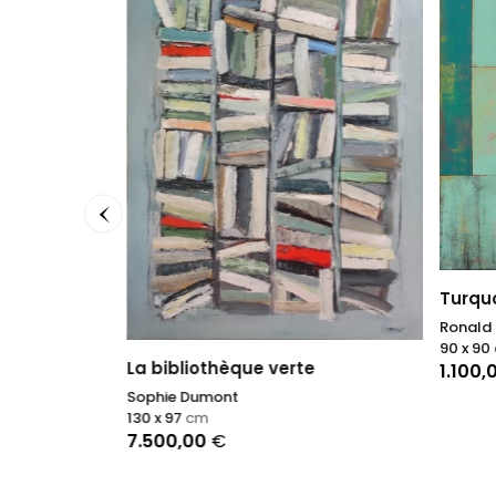
Turquo
Ronald 
90 x 90
La bibliothèque verte
1.100,
Sophie Dumont
130 x 97
cm
7.500,00
€