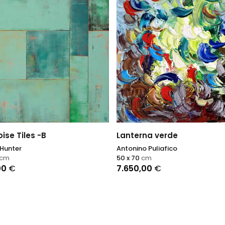
ise Tiles -B
Lanterna verde
Hunter
Antonino Puliafico
cm
50 x 70
cm
00
€
7.650,00
€