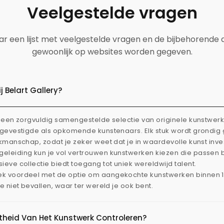
Veelgestelde vragen
aar een lijst met veelgestelde vragen en de bijbehorende
gewoonlijk op websites worden gegeven.
 Belart Gallery?
dt een zorgvuldig samengestelde selectie van originele kunstwe
l gevestigde als opkomende kunstenaars. Elk stuk wordt grondi
akmanschap, zodat je zeker weet dat je in waardevolle kunst inve
eleiding kun je vol vertrouwen kunstwerken kiezen die passen 
ieve collectie biedt toegang tot uniek wereldwijd talent.
ek voordeel met de optie om aangekochte kunstwerken binnen 
je niet bevallen, waar ter wereld je ook bent.
htheid Van Het Kunstwerk Controleren?