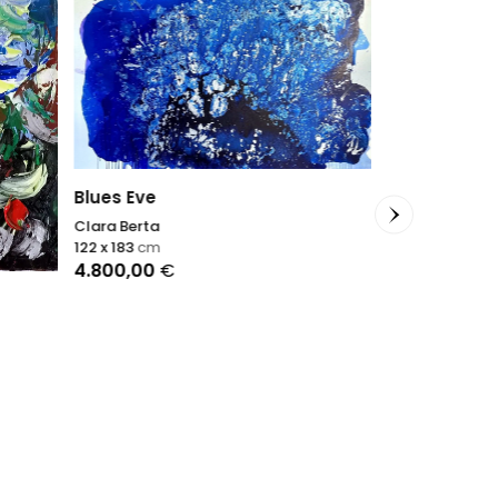
Blues Eve
Clara Berta
122 x 183
cm
4.800,00
€
Terres d'arg
Sophie Dumon
40 x 40
cm
1.100,00
€