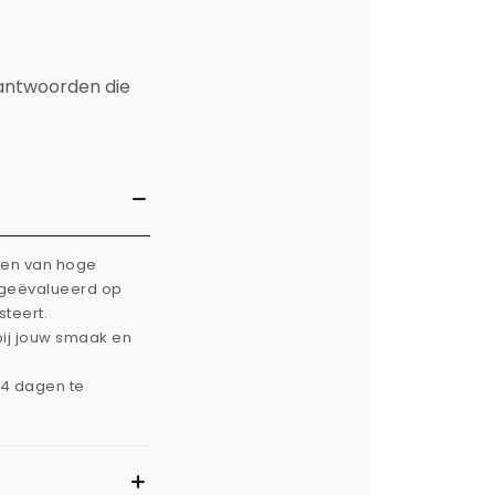
 antwoorden die
rken van hoge
g geëvalueerd op
steert.
bij jouw smaak en
14 dagen te