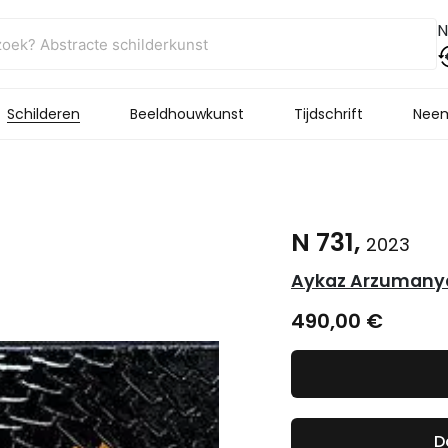
N
Schilderen
Beeldhouwkunst
Tijdschrift
Neem
N 731,
2023
Aykaz Arzumany
490,00
€
D