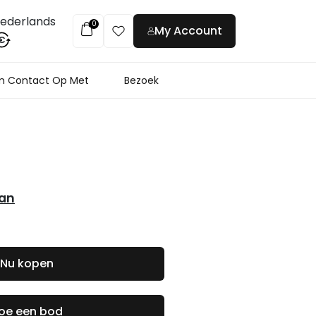
ederlands
0
My Account
€
 Contact Op Met
Bezoek
an
Nu kopen
oe een bod