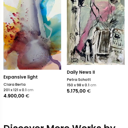
Daily News II
Expansive light
Petra Schott
Clara Berta
150 x 98 x 0.1
cm
201 x 121 x 0.1
cm
5.175,00
€
4.900,00
€