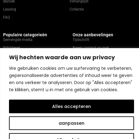
Bezoek
Verlanglijst
Leasing
Collectie
FAQ
Populaire categorieën
Onze aanbevelingen
Gemengde media
Tijdschrift
Schilderen
Neem contact op met
Wij hechten waarde aan uw privacy
Abstract
Kunstenaars
Portret
We gebruiken cookies om uw surfervaring te verbeteren,
gepersonaliseerde advertenties of inhoud weer te geven
en ons verkeer te analyseren. Door op "Alles accepteren"
Winkelbeleid
te klikken, stemt u in met ons gebruik van cookies.
Copyright © 2026 Belart Gallery | Powered by Carre agency
Alles accepteren
aanpassen