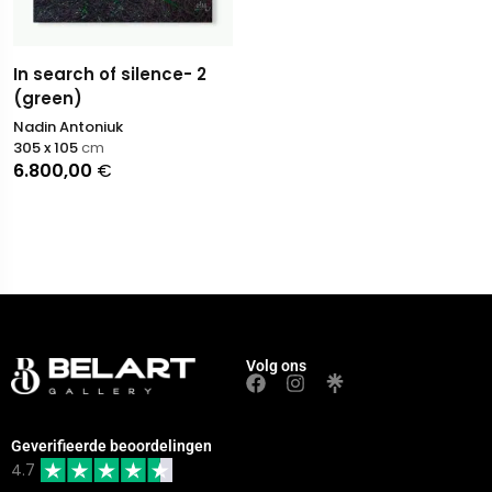
In search of silence- 2
(green)
Nadin Antoniuk
305 x 105
cm
6.800,00
€
Volg ons
Geverifieerde beoordelingen
4.7