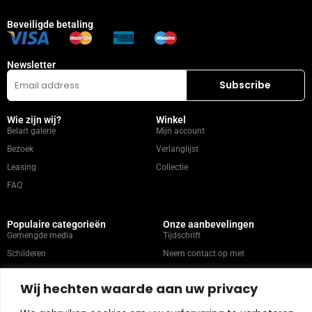
Beveiligde betaling
Newsletter
Wie zijn wij?
Winkel
Belart galerie
Mijn account
Bezoek
Verlanglijst
Leasing
Collectie
FAQ
Populaire categorieën
Onze aanbevelingen
Gemengde media
Tijdschrift
Schilderen
Neem contact op met
Abstract
Kunstenaars
Wij hechten waarde aan uw privacy
Portret