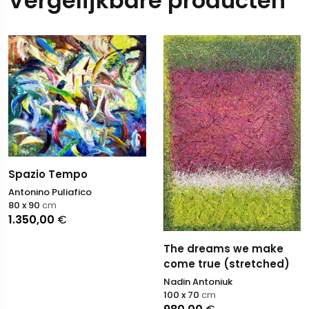
Vergelijkbare producten
Spazio Tempo
Antonino Puliafico
80 x 90
cm
1.350,00
€
The dreams we make
come true (stretched)
Nadin Antoniuk
100 x 70
cm