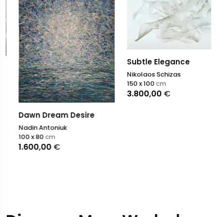
Subtle Elegance
Nikolaos Schizas
150 x 100
cm
3.800,00
€
Dawn Dream Desire
Nadin Antoniuk
100 x 80
cm
1.600,00
€