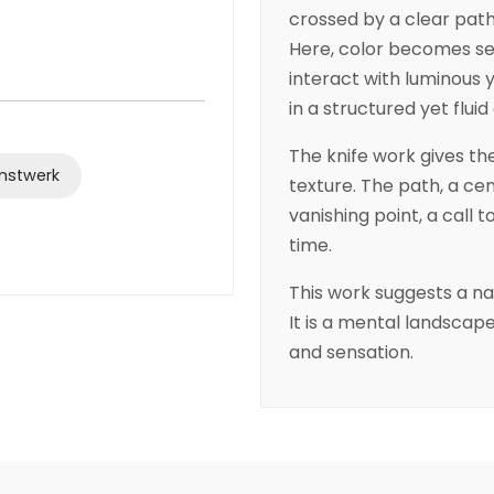
crossed by a clear path
Here, color becomes se
interact with luminous 
in a structured yet flui
The knife work gives th
nstwerk
texture. The path, a ce
vanishing point, a call 
time.
This work suggests a nat
It is a mental landscap
and sensation.