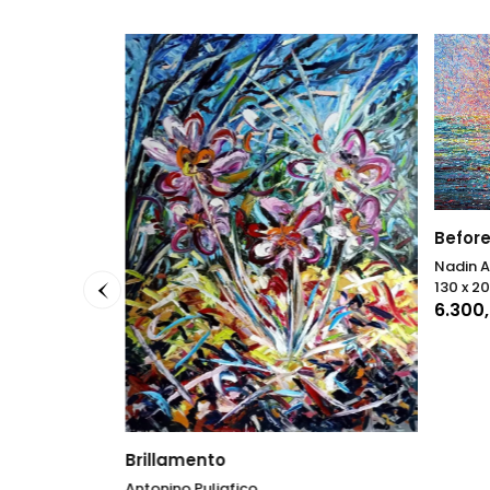
Before
Nadin A
130 x 2
6.300
Brillamento
Antonino Puliafico