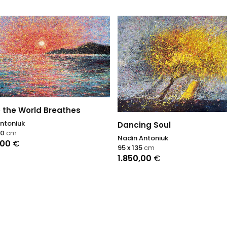
 the World Breathes
ntoniuk
Dancing Soul
00
cm
Nadin Antoniuk
,00
€
95 x 135
cm
1.850,00
€