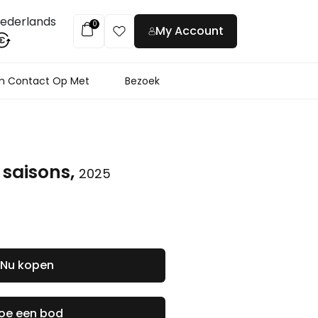
ederlands
0
My Account
€
 Contact Op Met
Bezoek
 saisons,
2025
Nu kopen
oe een bod