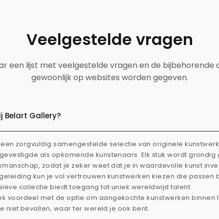
Veelgestelde vragen
aar een lijst met veelgestelde vragen en de bijbehorende
gewoonlijk op websites worden gegeven.
 Belart Gallery?
dt een zorgvuldig samengestelde selectie van originele kunstwe
l gevestigde als opkomende kunstenaars. Elk stuk wordt grondi
akmanschap, zodat je zeker weet dat je in waardevolle kunst inve
eleiding kun je vol vertrouwen kunstwerken kiezen die passen 
ieve collectie biedt toegang tot uniek wereldwijd talent.
ek voordeel met de optie om aangekochte kunstwerken binnen 
je niet bevallen, waar ter wereld je ook bent.