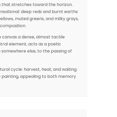
 that stretches toward the horizon.
nsational: deep reds and burnt earths
yellows, muted greens, and milky grays,
d composition.
e canvas a dense, almost tactile
ntral element, acts as a poetic
to somewhere else, to the passing of
ural cycle: harvest, heat, and waiting.
e painting, appealing to both memory