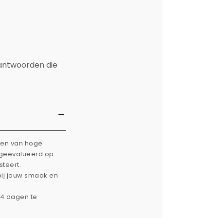
 antwoorden die
rken van hoge
g geëvalueerd op
steert.
bij jouw smaak en
14 dagen te