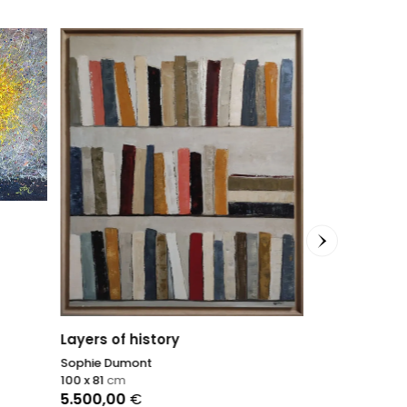
Fiori nel ca
Antonino Pulia
80 x 90
cm
1.300,00
€
Layers of history
Sophie Dumont
100 x 81
cm
5.500,00
€