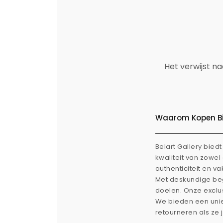
Het verwijst n
Waarom Kopen Bij
Belart Gallery bie
kwaliteit van zowe
authenticiteit en v
Met deskundige beg
doelen. Onze exclus
We bieden een uni
retourneren als ze 