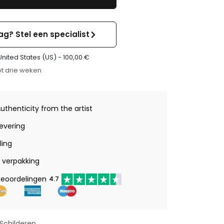
ag? Stel een specialist
United States (US) -
100,00
€
t drie weken
Authenticity from the artist
levering
ling
verpakking
beoordelingen
4.7
Schilderen