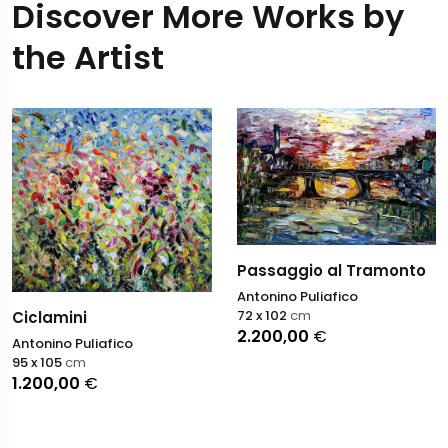
Discover More Works by
the Artist
Passaggio al Tramonto
Antonino Puliafico
72 x 102
cm
Ciclamini
2.200,00
€
Antonino Puliafico
95 x 105
cm
1.200,00
€