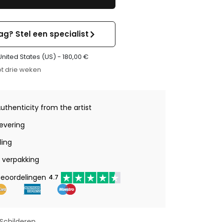
ag? Stel een specialist
United States (US) -
180,00
€
t drie weken
Authenticity from the artist
levering
ling
verpakking
beoordelingen
4.7
Schilderen