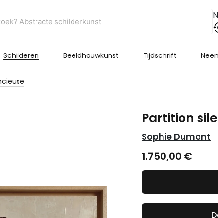
N
Schilderen
Beeldhouwkunst
Tijdschrift
Neem
encieuse
Partition sil
Sophie Dumont
1.750,00
€
D