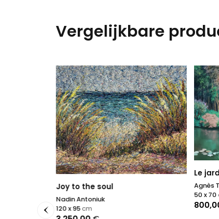
Vergelijkbare produ
I
Le jar
Agnès Ti
Joy to the soul
50 x 70
Nadin Antoniuk
800,
120 x 95
cm
3.250,00
€