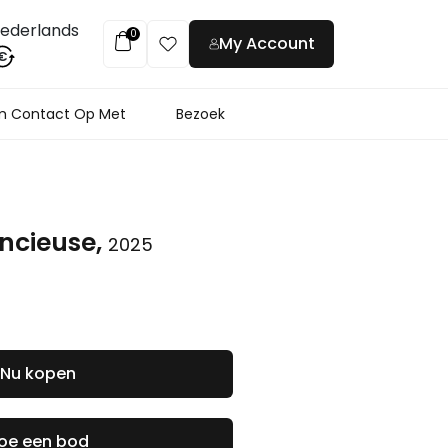
ederlands
0
My Account
€
 Contact Op Met
Bezoek
encieuse,
2025
Nu kopen
oe een bod