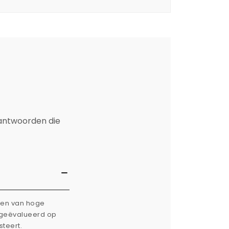
 antwoorden die
rken van hoge
g geëvalueerd op
steert.