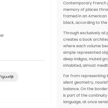
Contemporary French p
memory of places throug
framed in an American 
black, according to the
Through exclusively oil 
ist
creates a book architec
where each volume bec
simple represented obje
deep indigos, muted gra
inhabited, almost medit
Far from representing th
Figuurlijk
silent geometry, nouris
balance. On the border
is part of the continuit
language, at once sensi