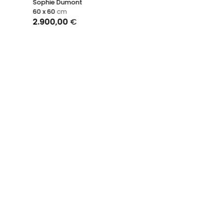
Sophie Dumont
60 x 60
cm
2.900,00
€
Rêver Mieux
Jazzu
100 x 50
cm
2.500,00
€