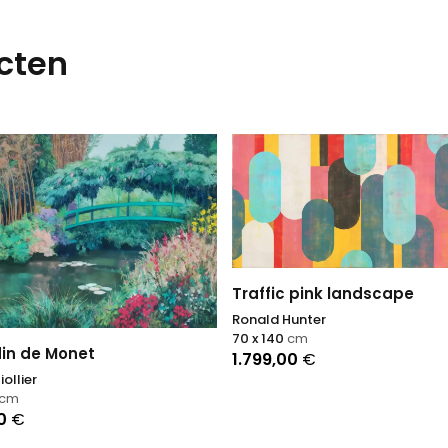
cten
Traffic pink landscape
Ronald Hunter
70 x 140
cm
din de Monet
1.799,00
€
ollier
cm
00
€