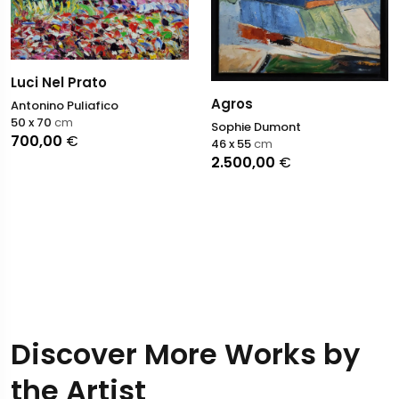
Luci Nel Prato
Agros
Antonino Puliafico
50 x 70
cm
Sophie Dumont
700,00
€
46 x 55
cm
2.500,00
€
Discover More Works by
the Artist