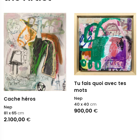
Tu fais quoi avec tes
mots
Nep
Cache héros
40 x 40
cm
Nep
900,00
€
81 x 65
cm
2.100,00
€