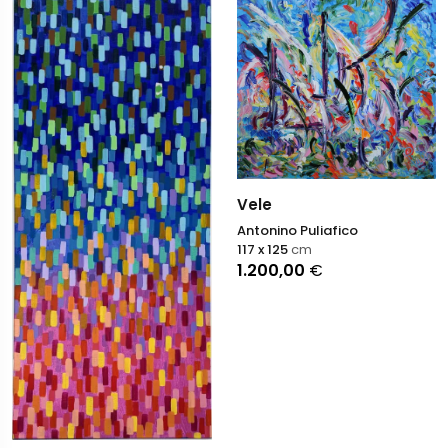
Vele
Antonino Puliafico
117 x 125
cm
1.200,00
€