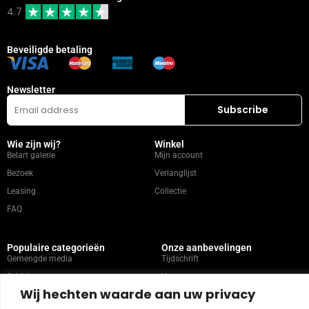
4.7
Beveiligde betaling
Newsletter
Wie zijn wij?
Winkel
Belart galerie
Mijn account
Bezoek
Verlanglijst
Leasing
Collectie
FAQ
Populaire categorieën
Onze aanbevelingen
Gemengde media
Tijdschrift
Schilderen
Neem contact op met
Wij hechten waarde aan uw privacy
Abstract
Kunstenaars