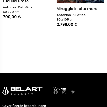
Luci Nel Prato
Antonino Puliafico
Miraggio in alto mare
50 x 70
cm
Antonino Puliafico
700,00
€
90 x 105
cm
2.799,00
€
Volg ons
Geverifieerde beoordelingen