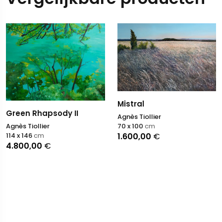
Mistral
Green Rhapsody II
Agnès Tiollier
Agnès Tiollier
70 x 100
cm
114 x 146
cm
1.600,00
€
4.800,00
€