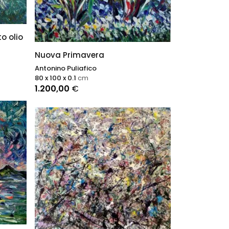
o olio
Nuova Primavera
Antonino Puliafico
80 x 100 x 0.1
cm
1.200,00
€