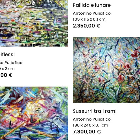
Pallida e lunare
Antonino Puliafico
105 x 115 x 0.1
cm
2.350,00
€
riflessi
o Puliafico
0 x 2
cm
,00
€
Sussurri tra i rami
Antonino Puliafico
180 x 240 x 0.1
cm
7.800,00
€