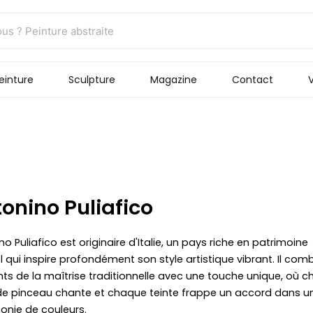
einture
Sculpture
Magazine
Contact
V
onino Puliafico
o Puliafico est originaire d'Italie, un pays riche en patrimoine
l qui inspire profondément son style artistique vibrant. Il comb
ts de la maîtrise traditionnelle avec une touche unique, où 
e pinceau chante et chaque teinte frappe un accord dans u
nie de couleurs.