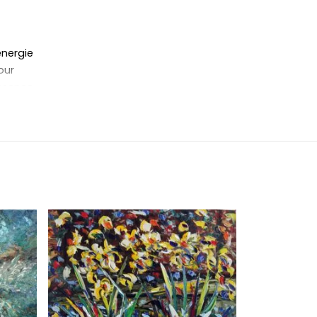
énergie
our
essence
naire
ue coup
vue,
eauté