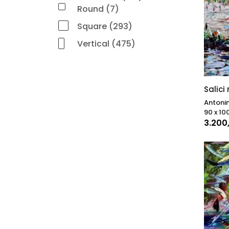
Round (7)
Square (293)
Vertical (475)
Salici 
Antonin
90 x 10
3.200