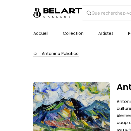
Accueil
Collection
Artistes
P
Antonino Puliafico
Ant
Antonin
culture
élémen
coup d
sympho