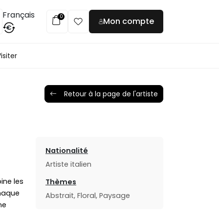
Français
0
Mon compte
€
isiter
Retour à la page de l'artiste
Nationalité
Artiste italien
ine les
Thèmes
chaque
Abstrait, Floral, Paysage
ne