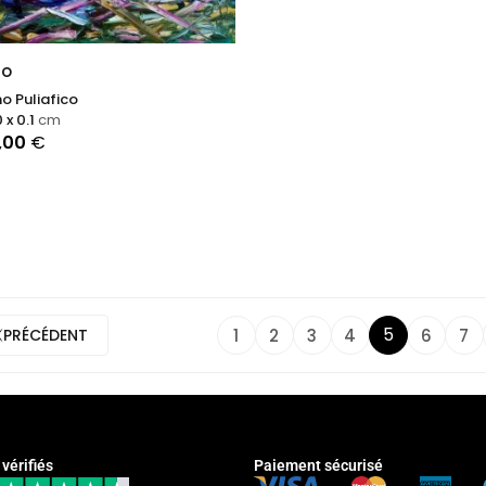
no
o Puliafico
 x 0.1
cm
,00
€
5
1
2
3
4
6
7
PRÉCÉDENT
 vérifiés
Paiement sécurisé