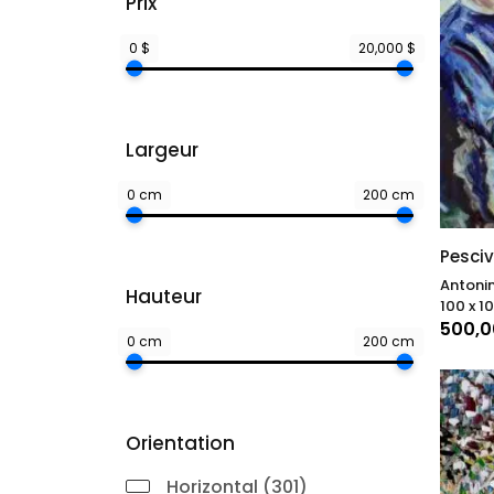
Prix
0 $
20,000 $
Largeur
0 cm
200 cm
Pesci
Antonin
Hauteur
100 x 1
500,
0 cm
200 cm
Orientation
Horizontal (301)