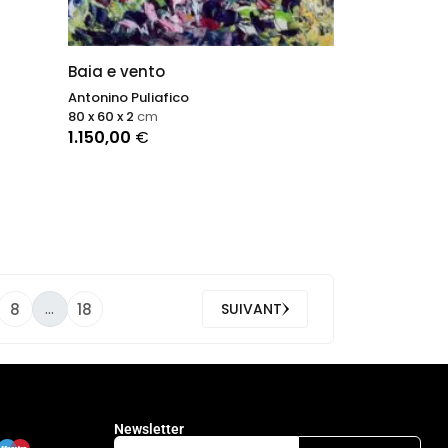
Baia e vento
Antonino Puliafico
80 x 60 x 2
cm
1.150,00
€
...
8
18
SUIVANT
Newsletter