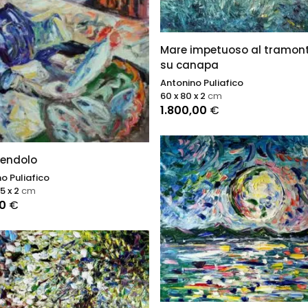
Mare impetuoso al tramont
su canapa
Antonino Puliafico
60 x 80 x 2
cm
1.800,00
€
vendolo
o Puliafico
05 x 2
cm
00
€