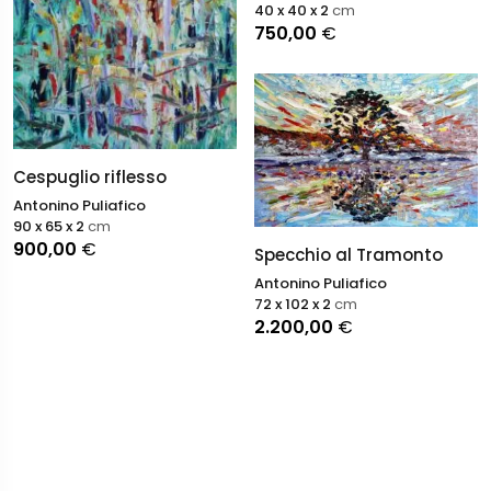
40 x 40 x 2
cm
750,00
€
Cespuglio riflesso
Antonino Puliafico
90 x 65 x 2
cm
900,00
€
Specchio al Tramonto
Antonino Puliafico
72 x 102 x 2
cm
2.200,00
€