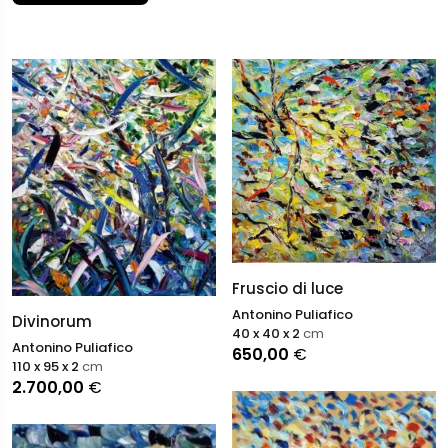
Fruscio di luce
Antonino Puliafico
Divinorum
40 x 40 x 2
cm
Antonino Puliafico
650,00
€
110 x 95 x 2
cm
2.700,00
€