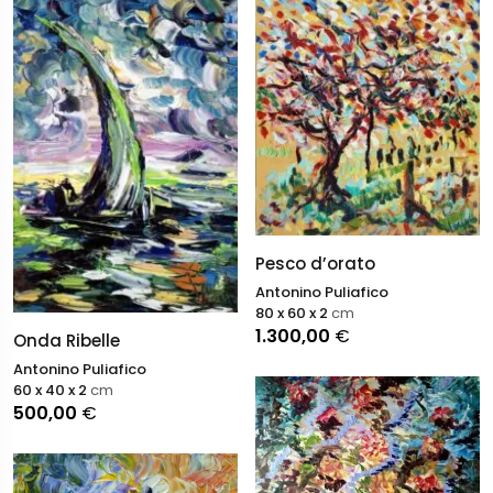
Pesco d’orato
Antonino Puliafico
80 x 60 x 2
cm
1.300,00
€
Onda Ribelle
Antonino Puliafico
60 x 40 x 2
cm
500,00
€