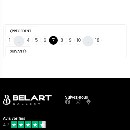
PRÉCÉDENT
7
1
4
5
6
8
9
10
18
...
...
SUIVANT
Suivez-nous
Avis vérifiés
4.7