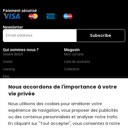
Paiement sécurisé
Newsletter
Qui sommes-nous ?
Magasin
Galerie Belart
Mon compte
Visiter
Liste de souhaits
Leasing
Collection
FAQ
Nous accordons de l'importance à votre
vie privée
Catégories populaires
Nos recommandations
Technique mixte
Magazine
Nous utilisons des cookies pour améliorer votre
Peinture
Contact
expérience de navigation, vous proposer des publicités
Abstrait
Artistes
ou des contenus personnalisés et analyser notre trafic.
Portrait
En cliquant sur "Tout accepter", vous consentez à notre