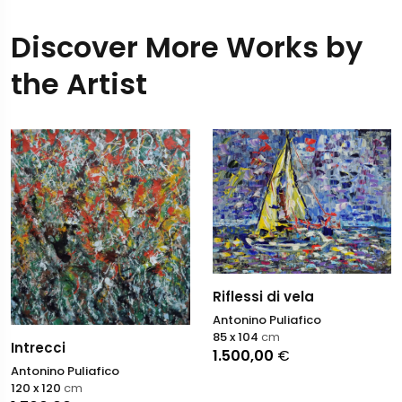
Discover More Works by
the Artist
Riflessi di vela
Antonino Puliafico
85 x 104
cm
Intrecci
1.500,00
€
Antonino Puliafico
120 x 120
cm