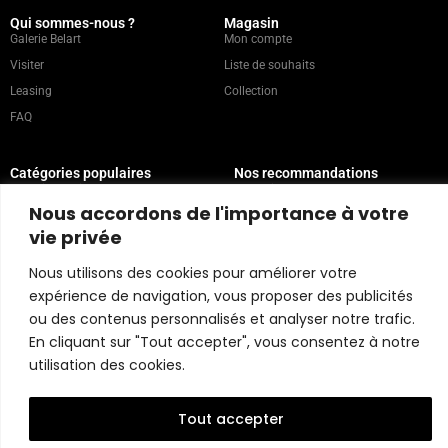
Qui sommes-nous ?
Magasin
Galerie Belart
Mon compte
Visiter
Liste de souhaits
Leasing
Collection
FAQ
Catégories populaires
Nos recommandations
Technique mixte
Magazine
Nous accordons de l'importance à votre
Peinture
Contact
vie privée
Abstrait
Artistes
Portrait
Nous utilisons des cookies pour améliorer votre
expérience de navigation, vous proposer des publicités
ou des contenus personnalisés et analyser notre trafic.
Politique du magasin
En cliquant sur "Tout accepter", vous consentez à notre
utilisation des cookies.
Copyright © 2026 Belart Gallery | Powered by Carre agency
Tout accepter