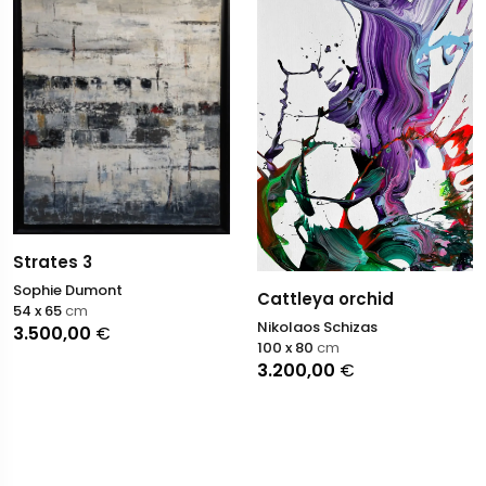
Strates 3
Sophie Dumont
Cattleya orchid
54 x 65
cm
Nikolaos Schizas
3.500,00
€
100 x 80
cm
3.200,00
€