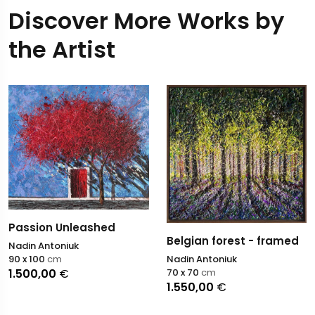
Discover More Works by
the Artist
Passion Unleashed
Belgian forest - framed
Nadin Antoniuk
90 x 100
cm
Nadin Antoniuk
1.500,00
€
70 x 70
cm
1.550,00
€