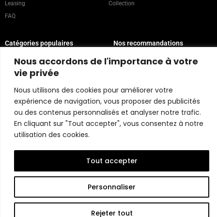
Leasing
Collection
FAQ
Catégories populaires
Nos recommandations
Technique mixte
Magazine
Nous accordons de l'importance à votre
Peinture
Contact
vie privée
Abstrait
Artistes
Nous utilisons des cookies pour améliorer votre
Portrait
expérience de navigation, vous proposer des publicités
ou des contenus personnalisés et analyser notre trafic.
Politique du magasin
En cliquant sur "Tout accepter", vous consentez à notre
utilisation des cookies.
Copyright © 2026 Belart Gallery | Powered by Carre agency
Tout accepter
Personnaliser
Rejeter tout