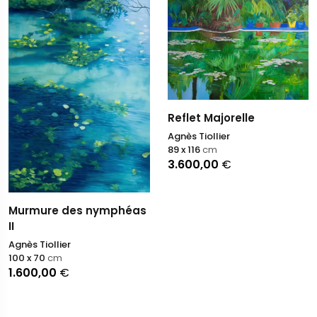
Reflet Majorelle
Agnès Tiollier
89 x 116
cm
3.600,00
€
Murmure des nymphéas
II
Agnès Tiollier
100 x 70
cm
1.600,00
€