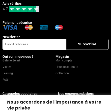
Avis vérifiés
4.7
Paiement sécurisé
Newsletter
Qui sommes-nous ?
Magasin
Galerie Belart
Mon compte
Visiter
Liste de souhaits
Leasing
Collection
FAQ
Catégories populaires
Nos recommandations
Technique mixte
Magazine
Nous accordons de l'importance à votre
Peinture
Contact
vie privée
Abstrait
Artistes