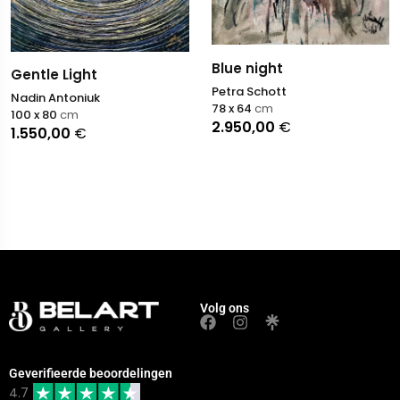
Blue night
Gentle Light
Petra Schott
Nadin Antoniuk
78 x 64
cm
100 x 80
cm
2.950,00
€
1.550,00
€
Volg ons
Geverifieerde beoordelingen
4.7